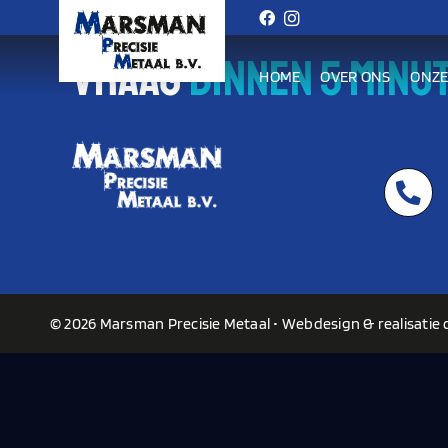
Ga
şans
vidobet
vidobet
vidobet
vidobet
casinolevant
casinolevant
casinolevant
vidobet
şans
casinolevant
casino
şans
casino
casino
casino
boostaro
casinolevant
şans
casinolevant
şanscasino
vidobet
vidobet
levant
gorabet
galyabet
gorabet
gorabet
gorabet
vidobet
galyabet
gorabet
gorabet
naar
casino
|
|
güncel
giriş
|
|
|
giriş
casino
giriş
şans
casino
levant
şans
şans
|
giriş
casino
giriş
|
|
giriş
casino
|
|
|
|
|
giriş
|
|
VRAAG
BINNEN 5 minu
inhoud
|
giriş
|
|
|
|
|
giriş
|
|
|
|
giriş
|
|
|
|
HOME
OVER ONS
ONZE
|
|
|
© 2026 Marsman Precisie Metaal • Webdesign & realisatie